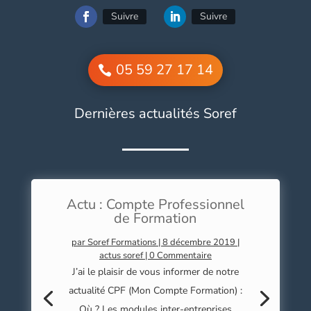
Suivre
Suivre
05 59 27 17 14
Dernières actualités Soref
Actu : Compte Professionnel
de Formation
par
Soref Formations
|
8 décembre 2019
|
actus soref
| 0 Commentaire
J’ai le plaisir de vous informer de notre
actualité CPF (Mon Compte Formation) :
Où ? Les modules inter-entreprises